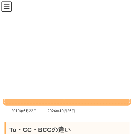
コ
ナ
ン
ビ
テ
ゲ
ン
ー
ツ
シ
へ
ョ
Internet
ス
ン
キ
に
ッ
移
プ
動
トップ
Internet
メールの宛先は、To・CC・BCCが指定できるよ
メールの宛先は、To・CC・
BCCが指定できるよ
最
2019年6月22日
2024年10月26日
終
更
新
To・CC・BCCの違い
日