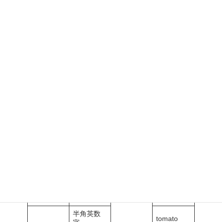
時
:
～
を使って、入力した文字（よみ）を変換することができます。
まだ文字を確定していない状態（文字の下に点線下線がある状
態）の時にファンクションキーを押すと変換されます。
ファンク
変換の種
変換後の文
ションキ
入力キー
類
字
ー
全角ひら
とまと
がな
全角カタ
トマト
カナ
半角カタ
T O M A T
ﾄﾏﾄ
カナ
O
全角英数
ｔｏｍａｔ
字
ｏ
半角英数
tomato