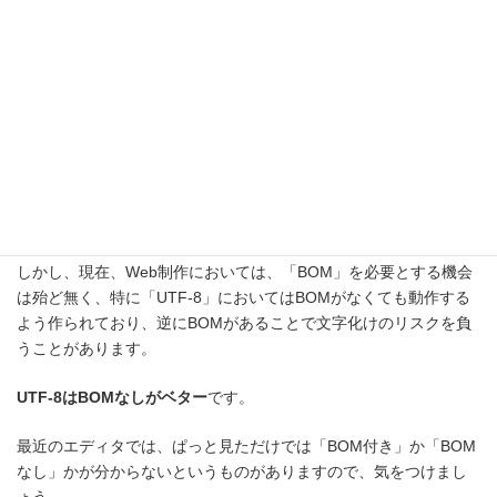
時
:
「BOM」とは、プログラムがテキストデータを読み込むときに、
事前にUnicodeで表現されたテキストデータであるということを示
すため数バイトの【見えない文字】のことをいいます。
アプリケーションによってはBOM付きでないとUTF-8として認識
できないもの、あるいはBOM無しでないとファイルを正しく取り
扱えないものも存在しますので、アプリケーションや用途によっ
て使い分ける必要があります。
しかし、現在、Web制作においては、「BOM」を必要とする機会
は殆ど無く、特に「UTF-8」においてはBOMがなくても動作する
よう作られており、逆にBOMがあることで文字化けのリスクを負
うことがあります。
UTF-8はBOMなしがベター
です。
最近のエディタでは、ぱっと見ただけでは「BOM付き」か「BOM
なし」かが分からないというものがありますので、気をつけまし