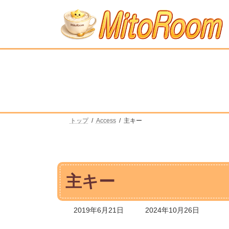
コ
ナ
ン
ビ
テ
ゲ
ン
ー
ツ
シ
へ
ョ
ス
ン
キ
に
ッ
移
プ
動
トップ
Access
主キー
主キー
最
2019年6月21日
2024年10月26日
終
更